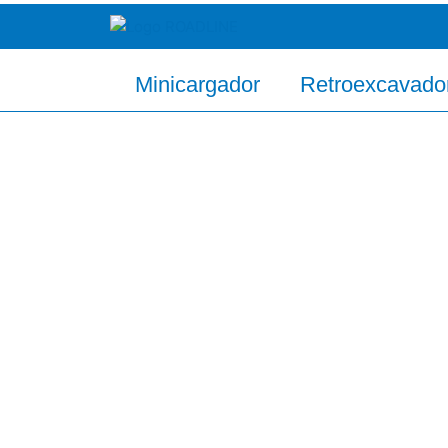
Ir
al
contenido
Minicargador
Retroexcavado