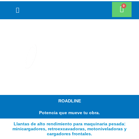
Ir
Menú
al
contenido
ENVÍO NACIONAL
GRATIS
ROADLINE
Potencia que mueve tu obra.
Llantas de alto rendimiento para maquinaria pesada:
minicargadores, retroexcavadoras, motoniveladoras y
cargadores frontales.