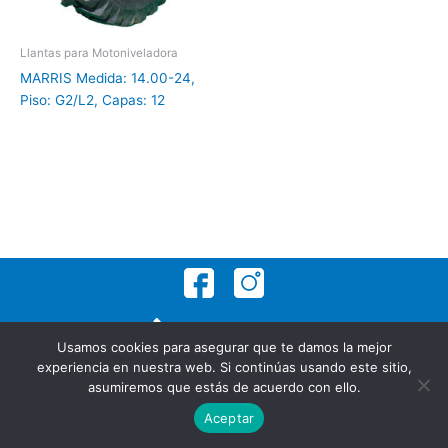
Llantas para Motoniveladora
MARRIS Medida: 14.00-24,
Piso: G2/L2, Capas: 12
442 419 5817 Ext. 3
Usamos cookies para asegurar que te damos la mejor
442 718 7729
experiencia en nuestra web. Si continúas usando este sitio,
ventas@roadline.mx
asumiremos que estás de acuerdo con ello.
Copyright © Roadline 2023 | by
Aceptar